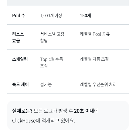
Pod 수
1,000개 이상
150개
리소스
서비스별 고정
레벨별 Pool 공유
효율
할당
스케일링
Topic별 수동
레벨별 자동 조절
조절
속도 제어
불가능
레벨별 우선순위 처리
실제로는?
모든 로그가 발생 후
20초 이내
에
ClickHouse에 적재되고 있어요.