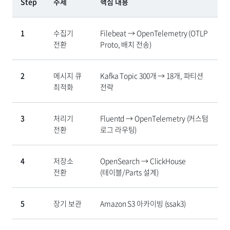
Step
주제
핵심 내용
1
수집기
Filebeat → OpenTelemetry (OTLP
전환
Proto, 배치 전송)
2
메시지 큐
Kafka Topic 300개 → 18개, 파티션
최적화
전략
3
처리기
Fluentd → OpenTelemetry (커스텀
전환
로그 라우팅)
4
저장소
OpenSearch → ClickHouse
전환
(테이블/Parts 설계)
5
장기 보관
Amazon S3 아카이빙 (ssak3)