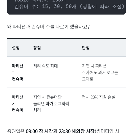
컨슈머 수: 15, 30, 50개 (상황에 따라 조절)
왜 파티션과 컨슈머 수를 다르게 했을까요?
설정
장점
단점
파티션
처리 속도 최대
지연 시 파티션
=
추가해도 과거 로그는
컨슈머
그대로
파티션
지연 시 컨슈머만
평시 20% 자원 손실
>
늘리면
과거 로그까지
컨슈머
처리
증권업은
09:00 장 시작
과
23:30 해외장 시작
(썸머타임 시