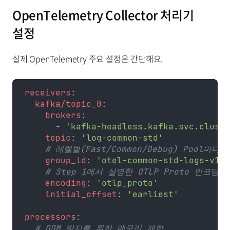
OpenTelemetry Collector 처리기
설정
실제 OpenTelemetry 주요 설정은 간단해요.
receivers
:
  kafka/topic_0
:
    brokers
:
      - 
'kafka-headless.kafka.svc.cluste
    topic
: 
'log-common-std'
    # 레벨별(Fast/Common/Debug) Pool마다 
    group_id
: 
'otel-common-std-logs-v1'
    # Step 1에서 설명한 OTLP Proto 인코딩
    encoding
: 
'otlp_proto'
    initial_offset
: 
'earliest'
processors
:
  # OOM 방지를 위한 메모리 제한