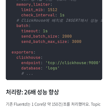
  memory_limiter
:
    limit_mib
: 
1512
    check_interval
: 
1s
  # ClickHouse에 배치로 INSERT해서 성능 최
  batch
:
    timeout
: 
1s
    send_batch_size
: 
2000
    send_batch_max_size
: 
3000
exporters
:
  clickhouse
:
    endpoint
: 
'tcp://clickhouse:9000'
    database
: 
'logs'
    # ...
처리량: 26배 성능 향상
기존 Fluentd는 1 Core당 약 150건/초를 처리했어요. Topic