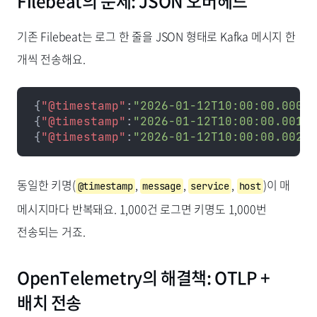
Filebeat의 문제: JSON 오버헤드
기존 Filebeat는 로그 한 줄을 JSON 형태로 Kafka 메시지 한
개씩 전송해요.
{
"@timestamp"
:
"2026-01-12T10:00:00.000Z"
{
"@timestamp"
:
"2026-01-12T10:00:00.001Z"
{
"@timestamp"
:
"2026-01-12T10:00:00.002Z"
동일한 키명(
,
,
,
)이 매
@timestamp
message
service
host
메시지마다 반복돼요. 1,000건 로그면 키명도 1,000번
전송되는 거죠.
OpenTelemetry의 해결책: OTLP +
배치 전송