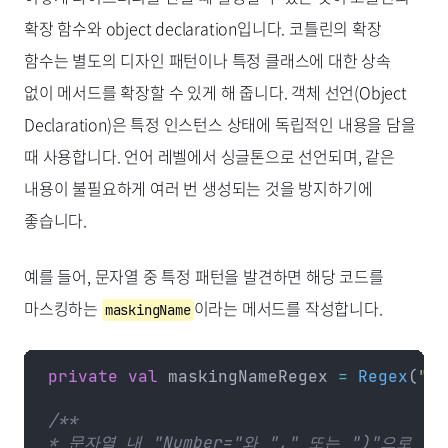
확장 함수와 object declaration입니다. 코틀린의 확장
함수는 별도의 디자인 패턴이나 특정 클래스에 대한 상속
없이 메서드를 확장할 수 있게 해 줍니다. 객체 선언(Object
Declaration)은 특정 인스턴스 상태에 독립적인 내용을 담을
때 사용합니다. 언어 레벨에서 싱글톤으로 선언되며, 같은
내용이 불필요하게 여러 번 생성되는 것을 방지하기에
좋습니다.
예를 들어, 문자열 중 특정 패턴을 발견하면 해당 코드를
마스킹하는
이라는 메서드를 작성합니다.
maskingName
private
 val
 maskingNameRegex 
=
 Regex
(
"(?
/**
* 문자열 내 "Number="와 "," 또는 ")"으