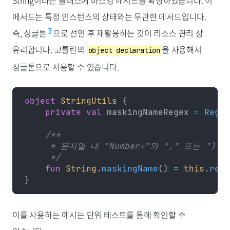
String이라는 클래스에 마스킹 메서드를 확장하였습니다. 이
메서드는 특정 인스턴스의 상태와는 무관한 메서드입니다.
3
즉, 싱글톤
으로 선언 후 재활용하는 것이 리소스 관리 상
유리합니다. 코틀린의
을 사용해서
object declaration
싱글톤으로 사용할 수 있습니다.
object
 StringUtils
 {
    private
 val
 maskingNameRegex 
=
 Regex
    /**
     * 문자열 내 "Number="와 "," 또는 
     */
    fun
 String
.
maskingName
() 
=
 this
.
repl
}
이를 사용하는 예시는 단위 테스트를 통해 확인할 수