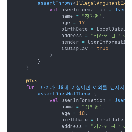
        assertThrows
<
IllegalArgumentExce
            val
 userInformation 
=
 UserIn
                name 
=
 "정카펀"
,
                age 
=
 17
,
                birthDate 
=
 LocalDate.
of
                address 
=
 "카카오 판교 아
                gender 
=
 UserInformation
                isDisplay 
=
 true
            )
        }
    }
    @Test
    fun
 `나이가 18세 이상이면 예외를 던지지 
        assertDoesNotThrow
 {
            val
 userInformation 
=
 UserIn
                name 
=
 "정카펀"
,
                age 
=
 18
,
                birthDate 
=
 LocalDate.
of
                address 
=
 "카카오 판교 아