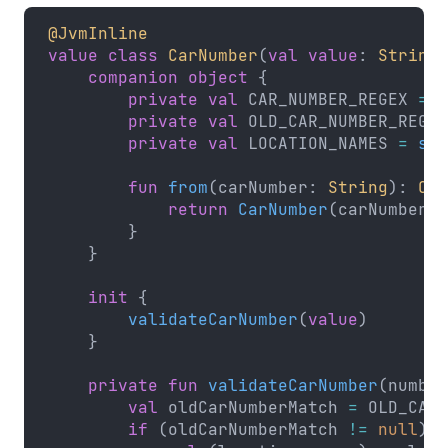
@JvmInline
value
 class
 CarNumber
(
val
 value
: 
String
)
    companion
 object
 {
        private
 val
 CAR_NUMBER_REGEX 
=
 R
        private
 val
 OLD_CAR_NUMBER_REGEX
        private
 val
 LOCATION_NAMES 
=
 set
        fun
 from
(carNumber: 
String
): 
Car
            return
 CarNumber
(carNumber.
r
        }
    }
    init
 {
        validateCarNumber
(
value
)
    }
    private
 fun
 validateCarNumber
(number
        val
 oldCarNumberMatch 
=
 OLD_CAR_
        if
 (oldCarNumberMatch 
!=
 null
) {