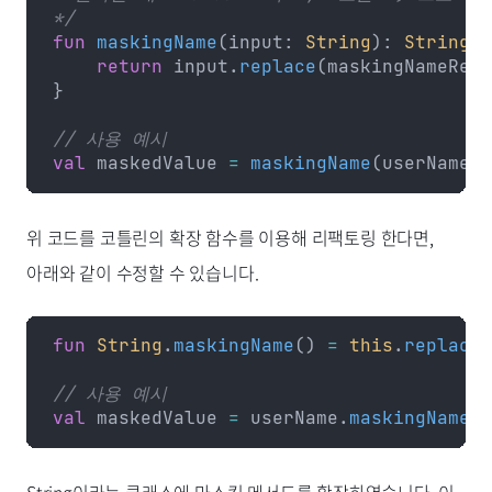
*/
fun
 maskingName
(input: 
String
): 
String
 {
    return
 input.
replace
(maskingNameRege
}
// 사용 예시
val
 maskedValue 
=
 maskingName
(userName)
위 코드를 코틀린의 확장 함수를 이용해 리팩토링 한다면,
아래와 같이 수정할 수 있습니다.
fun
 String
.
maskingName
() 
=
 this
.
replace
(
// 사용 예시
val
 maskedValue 
=
 userName.
maskingName
()