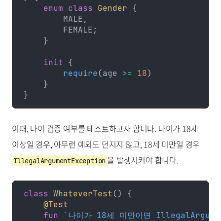
    enum
 class
 Gender
 {
        MALE,
        FEMALE;
    }
    init
 {
        require
(age 
>=
 18
)
    }
}
이때, 나이 검증 여부를 테스트하고자 합니다. 나이가 18세
이상일 경우, 아무런 예외도 던지지 않고, 18세 미만일 경우
을 발생시켜야 합니다.
IllegalArgumentException
class
 WhateverTest
() {
    @Test
    fun
 `나이가 18세 미만이면 IllegalArgume