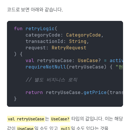
코드로 보면 아래와 같습니다.
fun
 retryLogic
(
    categoryCode: 
CategoryCode
,
    transactionId: 
String
,
    request: 
RetryRequest
) {
    val
 retryUseCase: 
UseCase
? 
=
 activeU
    requireNotNull
(retryUseCase) { 
"현재
    // 별도 비지니스 로직
    return
 retryUseCase.
getPrice
(transac
}
는
타입의 값입니다. 이는 해당
val retryUseCase
UseCase?
값이
일 수도 있고,
일 수도 있다는 것을
UseCase
null