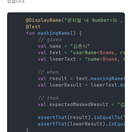
있습니다.
    @DisplayName
(
"문자열 내 Number=와 ,
    @Test
    fun
 maskingName
() {
        // given
        val
 name 
=
 "김춘식"
        val
 text 
=
 "userName=
$name
, resu
        val
 lowerText 
=
 "name=
$name
, res
        // when
        val
 result 
=
 text.
maskingName
()
        val
 lowerResult 
=
 lowerText.
mask
        // then
        val
 expectedMaskedResult 
=
 "김*"
        assertThat
(result).
isEqualTo
(
"us
        assertThat
(lowerResult).
isEqualT
    }