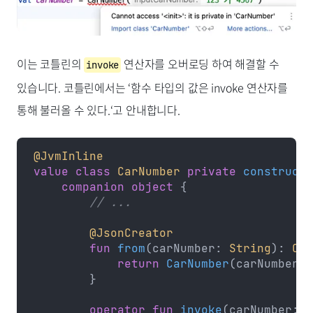
이는 코틀린의
연산자를 오버로딩 하여 해결할 수
invoke
있습니다. 코틀린에서는 ‘함수 타입의 값은 invoke 연산자를
통해 불러올 수 있다.‘고 안내합니다.
@JvmInline
value
 class
 CarNumber
 private
 constructo
    companion
 object
 {
        // ...
        @JsonCreator
        fun
 from
(carNumber: 
String
): 
Car
            return
 CarNumber
(carNumber.
r
        }
        operator
 fun
 invoke
(carNumber: 
S