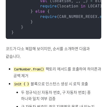
            val
 (location, _, _) 
=
 oldCa
            require
(location 
in
 LOCATION
        } 
else
 {
            require
(CAR_NUMBER_REGEX.
mat
        }
    }
}
코드가 다소 복잡해 보이지만, 순서를 소개하면 다음과
같습니다.
팩토리 메서드를 호출하여 하이픈과
CarNumber.from()
공백 제거
블록으로 인스턴스 생성 시 로직 호출
init { }
두 정규식(신 자동차 번호, 구 자동차 번호) 중
하나와 일치 여부 검증
구 자동차 번호일 경우 지역명은 목록 내 있는지