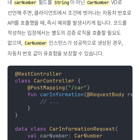
내
필드를
이 아닌
VO로
carNumber
String
CarNumber
선언해 주면, 클라이언트에서 조건에 벗어나는 자동차 번호로
API를 호출했을 때, 즉시 예외를 발생시키게 됩니다. 코드를
작성하는 입장에서는 별도의 검증 로직을 호출할 필요도
없으며,
인스턴스가 성공적으로 생성된 경우,
CarNumber
자동차 번호 값이 유효함을 보장할 수 있습니다.
@RestController
class
 CarController
 {
    @PostMapping
(
"/car"
)
    fun
 carInformation
(
@RequestBody
 requ
        // ...
    }
}
data
 class
 CarInformationRequest
(
    val
 carNumber: 
CarNumber