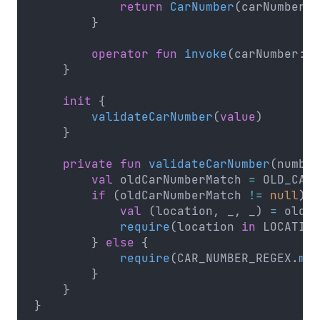
            return
 CarNumber
(carNumber.
r
        }
        operator
 fun
 invoke
(carNumber: 
S
    }
    init
 {
        validateCarNumber
(
value
)
    }
    private
 fun
 validateCarNumber
(number
        val
 oldCarNumberMatch 
=
 OLD_CAR_
        if
 (oldCarNumberMatch 
!=
 null
) {
            val
 (location, _, _) 
=
 oldCa
            require
(location 
in
 LOCATION
        } 
else
 {
            require
(CAR_NUMBER_REGEX.
mat
        }
    }
}