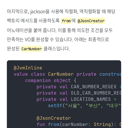
마지막으로, jackson을 사용해 직렬화, 역직렬화할 때 해당
팩토리 메서드를 사용하도록
에
from
@JsonCreator
어노테이션을 붙여 줍니다. 이를 통해 의도한 조건을 모두
만족하는 VO를 완성할 수 있습니다. 아래는 최종적으로
완성된
클래스입니다.
CarNumber
@JvmInline
value
 class
 CarNumber
 private
 constructo
    companion
 object
 {
        private
 val
 CAR_NUMBER_REGEX 
=
 R
        private
 val
 OLD_CAR_NUMBER_REGEX
        private
 val
 LOCATION_NAMES 
=
            setOf
(
"서울"
, 
"부산"
, 
"대구"
, 
        @JsonCreator
        fun
 from
(carNumber: 
String
): 
Car